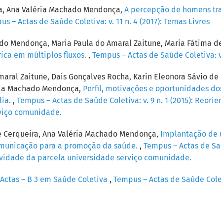
ha, Ana Valéria Machado Mendonça,
A percepção de homens tra
s – Actas de Saúde Coletiva: v. 11 n. 4 (2017): Temas Livres
ado Mendonça, Maria Paula do Amaral Zaitune, Maria Fátima d
ica em múltiplos fluxos.
,
Tempus – Actas de Saúde Coletiva: v.
aral Zaitune, Dais Gonçalves Rocha, Karin Eleonora Sávio de 
éria Machado Mendonça,
Perfil, motivações e oportunidades d
lia.
,
Tempus – Actas de Saúde Coletiva: v. 9 n. 1 (2015): Reo
rviço comunidade.
 de Cerqueira, Ana Valéria Machado Mendonça,
Implantação de 
omunicação para a promoção da saúde.
,
Tempus – Actas de Saú
vidade da parcela universidade serviço comunidade.
Actas – B 3 em Saúde Coletiva
,
Tempus – Actas de Saúde Coleti