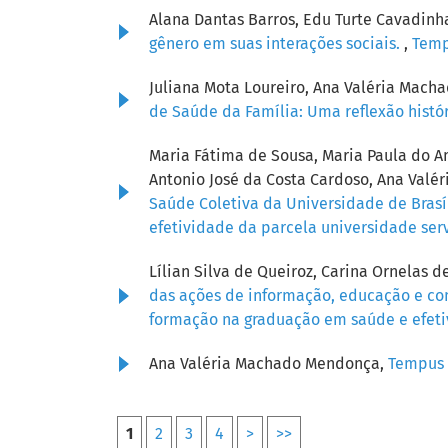
Alana Dantas Barros, Edu Turte Cavadin
gênero em suas interações sociais.
,
Tempu
Juliana Mota Loureiro, Ana Valéria Mach
de Saúde da Família: Uma reflexão histór
Maria Fátima de Sousa, Maria Paula do Am
Antonio José da Costa Cardoso, Ana Val
Saúde Coletiva da Universidade de Brasí
efetividade da parcela universidade se
Lílian Silva de Queiroz, Carina Ornelas
das ações de informação, educação e c
formação na graduação em saúde e efeti
Ana Valéria Machado Mendonça,
Tempus 
1
2
3
4
>
>>