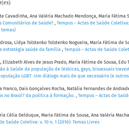
r(es)
rute Cavadinha, Ana Valéria Machado Mendonça, Maria Fátima 
tes Comunitários de Saúde?
,
Tempus – Actas de Saúde Coletiva: 
s temas)
edrosa, Lídya Tolstenko Tolstenko Nogueira, Maria Fátima de 
a estratégia saúde da família
,
Tempus – Actas de Saúde Coletiv
, Elizabeth Alves de Jesus Prado, Maria Fátima de Sousa, Edu
o à Saúde da população de lésbicas, gays, bissexuais travest
 e população LGBT -Um diálogo mais de que necessário (e outro
a Franco, Dais Gonçalves Rocha, Natália Fernandes de Andrade,
s no Brasil? da política à formação.
,
Tempus – Actas de Saúde 
ria Célia Delduque, Maria Fátima de Sousa, Ana Valéria Mac
e Saúde Coletiva: v. 10 n. 1 (2016): Temas Livres