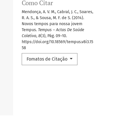
Como Citar
Mendonça, A. V. M., Cabral, J. C., Soares,
R. A. S., & Sousa, M. F. de S. (2014).
Novos tempos para nossa jovem
Tempus.
Tempus – Actas De Saúde
Coletiva
,
8
(3), Pág. 09–10.
https://doi.org/10.18569/tempus.v8i3.15
58
Fomatos de Citação