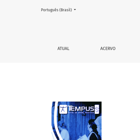
Mudar o idioma. O atual é:
Português (Brasil)
Arquivos - Página 2
ATUAL
ACERVO