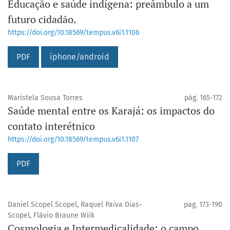
Educação e saúde indígena: preâmbulo a um
futuro cidadão.
https://doi.org/10.18569/tempus.v6i1.1106
PDF
iphone/android
Maristela Sousa Torres
pág. 165-172
Saúde mental entre os Karajá: os impactos do
contato interétnico
https://doi.org/10.18569/tempus.v6i1.1107
PDF
Daniel Scopel Scopel, Raquel Paiva Dias-
pag. 173-190
Scopel, Flávio Braune Wiik
Cosmologia e Intermedicalidade: o campo