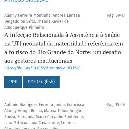
ARTIGOS ORIGINAIS
Alanny Ferreira Moutinho, Andrea Larissa
Pág. 09-17
Delgado de Brito, Themis Xavier de
Albuquerque Pinheiro
A Infecção Relacionada à Assistência à Saúde
na UTI neonatal da maternidade referência em
alto risco do Rio Grande do Norte: um desafio
aos gestores institucionais
https://doi.org/10.18569/tempus.v10i3.1540
PDF
PDF (English)
Antonio Rodrigues Ferreira Junior, Francisca
Pág. 19-29
Alanny Araújo Rocha, Márcia Telma Aragão
Souza, Fernanda Maria Carvalho Fontenele,
Lara Patrícia Lima Cavalcante, Lourdes
Claudênia Aguiar Vasconcelos