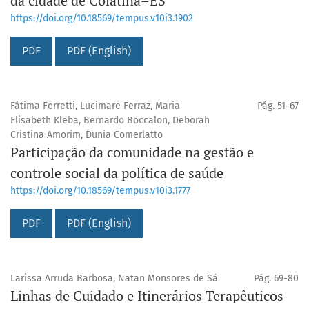
da cidade de Colatina–ES
https://doi.org/10.18569/tempus.v10i3.1902
PDF
PDF (English)
Fátima Ferretti, Lucimare Ferraz, Maria
Pág. 51-67
Elisabeth Kleba, Bernardo Boccalon, Deborah
Cristina Amorim, Dunia Comerlatto
Participação da comunidade na gestão e
controle social da política de saúde
https://doi.org/10.18569/tempus.v10i3.1777
PDF
PDF (English)
Larissa Arruda Barbosa, Natan Monsores de Sá
Pág. 69-80
Linhas de Cuidado e Itinerários Terapêuticos