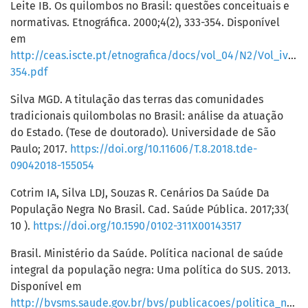
Leite IB. Os quilombos no Brasil: questões conceituais e
normativas. Etnográfica. 2000;4(2), 333-354. Disponível
em
http://ceas.iscte.pt/etnografica/docs/vol_04/N2/Vol_iv_N2
354.pdf
Silva MGD. A titulação das terras das comunidades
tradicionais quilombolas no Brasil: análise da atuação
do Estado. (Tese de doutorado). Universidade de São
Paulo; 2017.
https://doi.org/10.11606/T.8.2018.tde-
09042018-155054
Cotrim IA, Silva LDJ, Souzas R. Cenários Da Saúde Da
População Negra No Brasil. Cad. Saúde Pública. 2017;33(
10 ).
https://doi.org/10.1590/0102-311X00143517
Brasil. Ministério da Saúde. Política nacional de saúde
integral da população negra: Uma política do SUS. 2013.
Disponível em
http://bvsms.saude.gov.br/bvs/publicacoes/politica_nacional_saude_integral_populacao.pdf