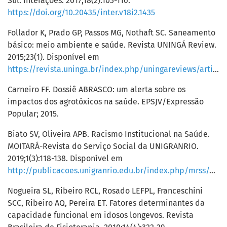
Sul. Interações. 2017;18(2):103-116.
https://doi.org/10.20435/inter.v18i2.1435
Follador K, Prado GP, Passos MG, Nothaft SC. Saneamento
básico: meio ambiente e saúde. Revista UNINGÁ Review.
2015;23(1). Disponível em
https://revista.uninga.br/index.php/uningareviews/article/view/1636
Carneiro FF. Dossiê ABRASCO: um alerta sobre os
impactos dos agrotóxicos na saúde. EPSJV/Expressão
Popular; 2015.
Biato SV, Oliveira APB. Racismo Institucional na Saúde.
MOITARÁ-Revista do Serviço Social da UNIGRANRIO.
2019;1(3):118-138. Disponível em
http://publicacoes.unigranrio.edu.br/index.php/mrss/article/view/5485/2935
Nogueira SL, Ribeiro RCL, Rosado LEFPL, Franceschini
SCC, Ribeiro AQ, Pereira ET. Fatores determinantes da
capacidade funcional em idosos longevos. Revista