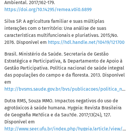
Ambiental. 2017;162-179.
https://doi.org/10.14295/remea.v0i0.6899
Silva SP. A agricultura familiar e suas múltiplas
interações com o território: Una análise de suas
características multifuncionais e pluriativas. 2015;No.
2076. Disponível em
https://hdl.handle.net/10419/121700
Brasil. Ministério da Saúde. Secretaria de Gestão
Estratégica e Participativa, & Departamento de Apoio à
Gestão Participativa. Política nacional de saúde integral
das populações do campo e da floresta. 2013. Disponível
em
http://bvsms.saude.gov.br/bvs/publicacoes/politica_nacional_saude_populacoes_campo.pdf
Dutra RMS, Souza MMO. Impactos negativos do uso de
agrotóxicos à saúde humana. Hygeia: Revista Brasileira
de Geografia Me?dica e da Sau?de. 2017;13(24), 127.
Disponível em
http://www.seer.ufu.br/index.php/hygeia/article/view/34540