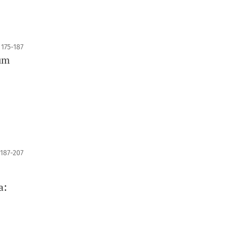
175-187
 um
187-207
a: