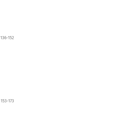
136-152
153-173