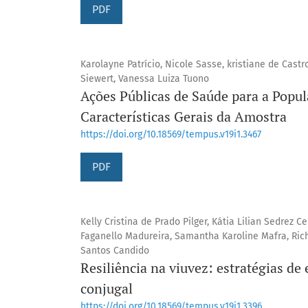
PDF
Karolayne Patrício, Nicole Sasse, kristiane de Cast
Siewert, Vanessa Luiza Tuono
Ações Públicas de Saúde para a Popul
Características Gerais da Amostra
https://doi.org/10.18569/tempus.v19i1.3467
PDF
Kelly Cristina de Prado Pilger, Kátia Lilian Sedrez C
Faganello Madureira, Samantha Karoline Mafra, Ri
Santos Candido
Resiliência na viuvez: estratégias de
conjugal
https://doi.org/10.18569/tempus.v19i1.3396