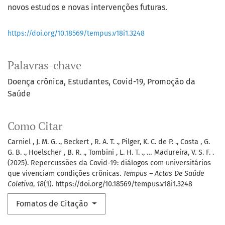
novos estudos e novas intervenções futuras.
https://doi.org/10.18569/tempus.v18i1.3248
Palavras-chave
Doença crônica
Estudantes
Covid-19
Promoção da
Saúde
Como Citar
Carniel , J. M. G. ., Beckert , R. A. T. ., Pilger, K. C. de P. ., Costa , G.
G. B. ., Hoelscher , B. R. ., Tombini , L. H. T. ., … Madureira, V. S. F. .
(2025). Repercussões da Covid-19: diálogos com universitários
que vivenciam condições crônicas.
Tempus – Actas De Saúde
Coletiva
,
18
(1). https://doi.org/10.18569/tempus.v18i1.3248
Fomatos de Citação