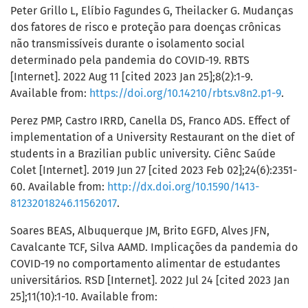
Peter Grillo L, Elíbio Fagundes G, Theilacker G. Mudanças
dos fatores de risco e proteção para doenças crônicas
não transmissíveis durante o isolamento social
determinado pela pandemia do COVID-19. RBTS
[Internet]. 2022 Aug 11 [cited 2023 Jan 25];8(2):1-9.
Available from:
https://doi.org/10.14210/rbts.v8n2.p1-9
.
Perez PMP, Castro IRRD, Canella DS, Franco ADS. Effect of
implementation of a University Restaurant on the diet of
students in a Brazilian public university. Ciênc Saúde
Colet [Internet]. 2019 Jun 27 [cited 2023 Feb 02];24(6):2351-
60. Available from:
http://dx.doi.org/10.1590/1413-
81232018246.11562017
.
Soares BEAS, Albuquerque JM, Brito EGFD, Alves JFN,
Cavalcante TCF, Silva AAMD. Implicações da pandemia do
COVID-19 no comportamento alimentar de estudantes
universitários. RSD [Internet]. 2022 Jul 24 [cited 2023 Jan
25];11(10):1-10. Available from: