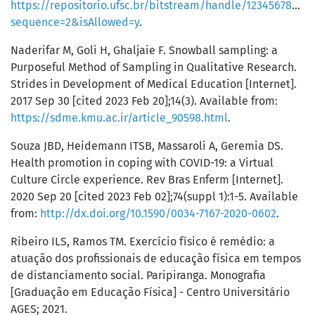
https://repositorio.ufsc.br/bitstream/handle/123456789
sequence=2&isAllowed=y
.
Naderifar M, Goli H, Ghaljaie F. Snowball sampling: a
Purposeful Method of Sampling in Qualitative Research.
Strides in Development of Medical Education [Internet].
2017 Sep 30 [cited 2023 Feb 20];14(3). Available from:
https://sdme.kmu.ac.ir/article_90598.html
.
Souza JBD, Heidemann ITSB, Massaroli A, Geremia DS.
Health promotion in coping with COVID-19: a Virtual
Culture Circle experience. Rev Bras Enferm [Internet].
2020 Sep 20 [cited 2023 Feb 02];74(suppl 1):1-5. Available
from:
http://dx.doi.org/10.1590/0034-7167-2020-0602
.
Ribeiro ILS, Ramos TM. Exercício físico é remédio: a
atuação dos profissionais de educação física em tempos
de distanciamento social. Paripiranga. Monografia
[Graduação em Educação Física] - Centro Universitário
AGES; 2021.