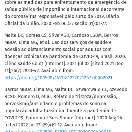
sobre as medidas para enfrentamento da emergência de
saúde pública de importância internacional decorrente
do coronavírus responsável pelo surto de 2019. Diário
Oficial da União. 2020 Feb 06;(27 seção 01):01-77.
Malta DC, Gomes CS, Silva AGD, Cardoso LSDM, Barros
MBDA, Lima MG, et al. Uso dos serviços de saúde e
adesão ao distanciamento social por adultos com
doenças crônicas na pandemia de COVID-19, Brasil, 2020.
Ciênc Saúde Colet [Internet]. 2021 Jul 02 [cited 2021 Dec
11];26(7):2833-42. Available from:
https://doi.org/10.1590/1413-81232021267.00602021
.
Barros MBDA, Lima MG, Malta DC, Szwarcwald CL, Azevedo
RCSD, Romero D, et al. Relato de tristeza/depressão,
nervosismo/ansiedade e problemas de sono na
população adulta brasileira durante a pandemia de
COVID-19. Epidemiol Serv Saúde [Internet]. 2020 Aug 24
[cited 2022 Jul 17];29(4):1-12. Available from:
https://doi.org/10.1590/S1679-49742020000400018
.