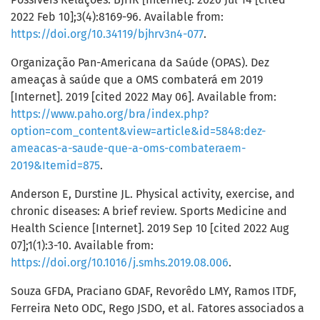
2022 Feb 10];3(4):8169-96. Available from:
https://doi.org/10.34119/bjhrv3n4-077
.
Organização Pan-Americana da Saúde (OPAS). Dez
ameaças à saúde que a OMS combaterá em 2019
[Internet]. 2019 [cited 2022 May 06]. Available from:
https://www.paho.org/bra/index.php?
option=com_content&view=article&id=5848:dez-
ameacas-a-saude-que-a-oms-combateraem-
2019&Itemid=875
.
Anderson E, Durstine JL. Physical activity, exercise, and
chronic diseases: A brief review. Sports Medicine and
Health Science [Internet]. 2019 Sep 10 [cited 2022 Aug
07];1(1):3-10. Available from:
https://doi.org/10.1016/j.smhs.2019.08.006
.
Souza GFDA, Praciano GDAF, Revorêdo LMY, Ramos ITDF,
Ferreira Neto ODC, Rego JSDO, et al. Fatores associados a