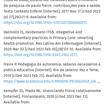
de pesquisa de paulo freire: contribuições para a saúde.
Texto Contexto Enferm [Internet]. 2017 Nov 17 [cited 2022
Jul 27];26(4)1-8. Available from:
https://doi.org/10.1590/0104-07072017000680017
.
Dalmolin IS, Heidemann ITSB. Integrative and
complementary practices in Primary Care: unveiling
health promotion. Rev Latino-Am Enfermagem [Internet].
2020 Mar 03 [cited 2023 Feb 05];28(1):1-10. Available from:
https://doi.org/10.1590/1518-8345.3162.3277
.
Freire P. Pedagogia da autonomia: saberes necessários à
prática educativa [Internet]. Rio de Janeiro: Paz e Terra;
2019 [cited 2023 Feb 23]. Available from:
https://www.academia.edu/43950056/PEDAGOGIA_DA_AUTONOMIA_Saberes_Necess%C3%A1rios_%C3%A0_Pr%C3%A1tica_Educativa
Kempfer SS, Prado ML. Vivenciando Freire coletivamente
[Internet]. Florianópolis; 2020 [cited 2022 Dec 12].
Available from: