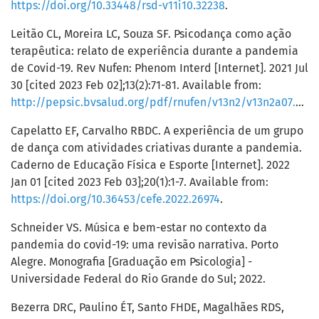
https://doi.org/10.33448/rsd-v11i10.32238
.
Leitão CL, Moreira LC, Souza SF. Psicodança como ação
terapêutica: relato de experiência durante a pandemia
de Covid-19. Rev Nufen: Phenom Interd [Internet]. 2021 Jul
30 [cited 2023 Feb 02];13(2):71-81. Available from:
http://pepsic.bvsalud.org/pdf/rnufen/v13n2/v13n2a07.pdf
.
Capelatto EF, Carvalho RBDC. A experiência de um grupo
de dança com atividades criativas durante a pandemia.
Caderno de Educação Física e Esporte [Internet]. 2022
Jan 01 [cited 2023 Feb 03];20(1):1-7. Available from:
https://doi.org/10.36453/cefe.2022.26974
.
Schneider VS. Música e bem-estar no contexto da
pandemia do covid-19: uma revisão narrativa. Porto
Alegre. Monografia [Graduação em Psicologia] -
Universidade Federal do Rio Grande do Sul; 2022.
Bezerra DRC, Paulino ÉT, Santo FHDE, Magalhães RDS,