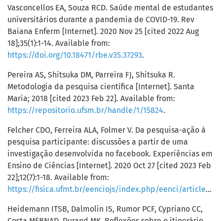
Vasconcellos EA, Souza RCD. Saúde mental de estudantes
universitários durante a pandemia de COVID-19. Rev
Baiana Enferm [Internet]. 2020 Nov 25 [cited 2022 Aug
18];35(1):1-14. Available from:
https://doi.org/10.18471/rbe.v35.37293
.
Pereira AS, Shitsuka DM, Parreira FJ, Shitsuka R.
Metodologia da pesquisa científica [Internet]. Santa
Maria; 2018 [cited 2023 Feb 22]. Available from:
https://repositorio.ufsm.br/handle/1/15824
.
Felcher CDO, Ferreira ALA, Folmer V. Da pesquisa-ação à
pesquisa participante: discussões a partir de uma
investigação desenvolvida no facebook. Experiências em
Ensino de Ciências [Internet]. 2020 Oct 27 [cited 2023 Feb
22];12(7):1-18. Available from:
https://fisica.ufmt.br/eenciojs/index.php/eenci/article/view/677
Heidemann ITSB, Dalmolin IS, Rumor PCF, Cypriano CC,
Costa MFBNAD, Durand MK. Reflexões sobre o itinerário