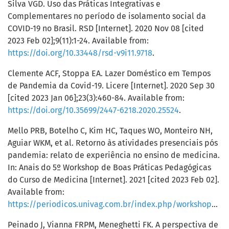
Silva VGD. Uso das Práticas Integrativas e
Complementares no período de isolamento social da
COVID-19 no Brasil. RSD [Internet]. 2020 Nov 08 [cited
2023 Feb 02];9(11):1-24. Available from:
https://doi.org/10.33448/rsd-v9i11.9718
.
Clemente ACF, Stoppa EA. Lazer Doméstico em Tempos
de Pandemia da Covid-19. Licere [Internet]. 2020 Sep 30
[cited 2023 Jan 06];23(3):460-84. Available from:
https://doi.org/10.35699/2447-6218.2020.25524
.
Mello PRB, Botelho C, Kim HC, Taques WO, Monteiro NH,
Aguiar WKM, et al. Retorno às atividades presenciais pós
pandemia: relato de experiência no ensino de medicina.
In: Anais do 5º Workshop de Boas Práticas Pedagógicas
do Curso de Medicina [Internet]. 2021 [cited 2023 Feb 02].
Available from:
https://periodicos.univag.com.br/index.php/workshopbp/article/view/2034/2203
Peinado J, Vianna FRPM, Meneghetti FK. A perspectiva de