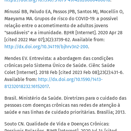
Minussi BB, Paludo EA, Passos JPB, Santos MJ, Mocellin O,
Maeyama MA. Grupos de risco do COVID-19: a possível
relação entre o acometimento de adultos jovens
"saudáveis" e a imunidade. BJHR [Internet]. 2020 Apr 28
[cited 2022 Mar 07];3(2):3739-62. Available from:
http://dx.doi.org/10.34119/bjhrv3n2-200
.
Mendes EV. Entrevista: a abordagem das condições
crônicas pelo Sistema Único de Saúde. Ciênc Saúde
Colet [Internet]. 2018 Feb [cited 2023 Feb 08];23(2):431-6.
Available from:
http://dx.doi.org/10.1590/1413-
81232018232.16152017
.
Brasil. Ministério da Saúde. Diretrizes para o cuidado das
pessoas com doenças crônicas nas redes de atenção à
saúde e nas linhas de cuidado prioritárias. Brasília; 2013.
Souto CN. Qualidade de Vida e Doenças Crônicas:
Possíveis Relações. BJHR [Internet]. 2020 Jul 14 [cited