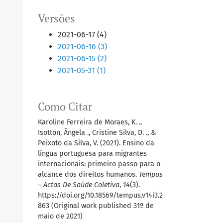
Versões
2021-06-17 (4)
2021-06-16 (3)
2021-06-15 (2)
2021-05-31 (1)
Como Citar
Karoline Ferreira de Moraes, K. .,
Isotton, Ângela ., Cristine Silva, D. ., &
Peixoto da Silva, V. (2021). Ensino da
língua portuguesa para migrantes
internacionais: primeiro passo para o
alcance dos direitos humanos.
Tempus
– Actas De Saúde Coletiva
,
14
(3).
https://doi.org/10.18569/tempus.v14i3.2
863 (Original work published 31º de
maio de 2021)