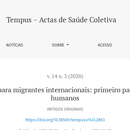
nternacionais: primeiro passo para o alcance dos direitos h
Tempus – Actas de Saúde Coletiva
NOTÍCIAS
SOBRE
ACESSO
v. 14 n. 3 (2020)
ara migrantes internacionais: primeiro pas
humanos
ARTIGOS ORIGINAIS
https://doi.org/10.18569/tempus.v14i3.2863