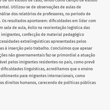
se de um estudo de caso, tendo como campo de estudo
tal. Utilizou-se de observações de aulas de
nálise dos relatórios de professores, no período de
. Os resultados apontaram: dificuldades em lidar com
em sala de aula, êxito na reorientação logística das
s imigrantes, confecção de material pedagógico
cessidades extralinguísticas apresentadas pelos
as à inserção pelo trabalho. Concluímos que apesar
ções não governamentais faz-se primordial a atuação
vel pelos imigrantes residentes no país, como prevê
às dificuldades linguísticas, acreditamos que o ensino
olhimento para migrantes internacionais, como
os direitos humanos, carecendo de políticas públicas