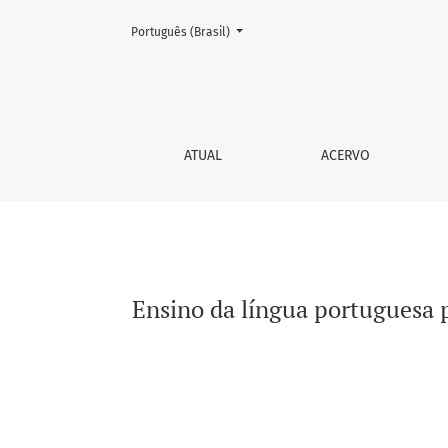
Mudar o idioma. O atual é:
Português (Brasil)
Ensino da língua portuguesa para migrantes i
ATUAL
ACERVO
Ensino da língua portuguesa p