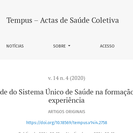
a Único de Saúde na formação em Odontologia: um relato de 
Tempus – Actas de Saúde Coletiva
NOTÍCIAS
SOBRE
ACESSO
v. 14 n. 4 (2020)
dade do Sistema Único de Saúde na formaçã
experiência
ARTIGOS ORIGINAIS
https://doi.org/10.18569/tempus.v14i4.2758