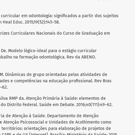
 curricular em odontologia: significados a partir dos sujeitos
Heal Educ. 2015;19(52):145–58.
etrizes Curriculares Nacionais do Curso de Graduação em
 De. Modelo lógico-ideal para o estágio curricular
rabalho na formação odontológica. Rev da ABENO.
on M. Dinâmicas de grupo orientadas pelas atividades de
ades e competências na educação profissional. Rev Bras
–62.
Silva RMP da. Atenção Primária à Saúde: elementos de
o Distrito Federal. Saúde em Debate. 2016;40(111):49–62.
taria de Atenção à Saúde. Departamento de Atenção
de Atenção Psicossocial e Unidades de Acolhimento como
 territórios: orientações para elaboração de projetos de
APS e de UA [Internet]. Brasília: Ministério da Saúde; 2015.