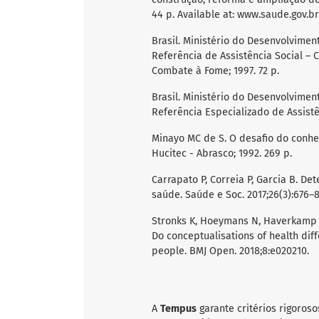
44 p. Available at: www.saude.gov.b
Brasil. Ministério do Desenvolvimen
Referência de Assistência Social – C
Combate à Fome; 1997. 72 p.
Brasil. Ministério do Desenvolvimen
Referência Especializado de Assistênc
Minayo MC de S. O desafio do conhe
Hucitec - Abrasco; 1992. 269 p.
Carrapato P, Correia P, Garcia B. D
saúde. Saúde e Soc. 2017;26(3):676–8
Stronks K, Hoeymans N, Haverkamp B
Do conceptualisations of health dif
people. BMJ Open. 2018;8:e020210.
A
Tempus
garante critérios rigoroso