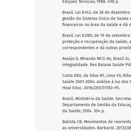
Edições Técnicas; 1988. 498 p.
Brasil. Lei 8.142, de 28 de dezemb
gestão do Sistema Único de Saúde e
financeiros na área da saúde e dá ou
Brasil. Lei 8.080, de 19 de setembr
proteção e recuperação da saúde, a
correspondentes e dá outras providên
Araújo D, Miranda MCG de, Brasil SL
integralidade. Rev Baiana Saúde Públ
Costa DAS, da Silva RF, Lima VV, Rib
Saúde 2001-2004: análise à luz das
Heal Educ. 2018;22(67):1183–95.
Brasil. Ministério da Saúde. Secret
Departamento de Gestão da Educação.
da Saúde; 2004. 304 p.
Batista CB. Movimentos de reorient
as universidades. Barbarói. 2013;(38