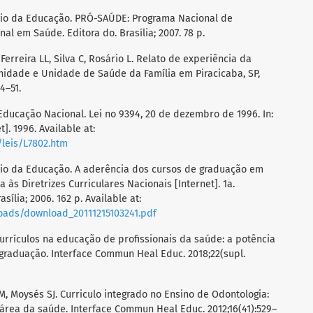
tério da Educação. PRÓ-SAÚDE: Programa Nacional de
l em Saúde. Editora do. Brasília; 2007. 78 p.
 Ferreira LL, Silva C, Rosário L. Relato de experiência da
nidade e Unidade de Saúde da Família em Piracicaba, SP,
4–51.
 Educação Nacional. Lei no 9394, 20 de dezembro de 1996. In:
]. 1996. Available at:
/leis/L7802.htm
tério da Educação. A aderência dos cursos de graduação em
às Diretrizes Curriculares Nacionais [Internet]. 1a.
sília; 2006. 162 p. Available at:
loads/download_20111215103241.pdf
 currículos na educação de profissionais da saúde: a potência
 graduação. Interface Commun Heal Educ. 2018;22(supl.
M, Moysés SJ. Curriculo integrado no Ensino de Odontologia:
área da saúde. Interface Commun Heal Educ. 2012;16(41):529–