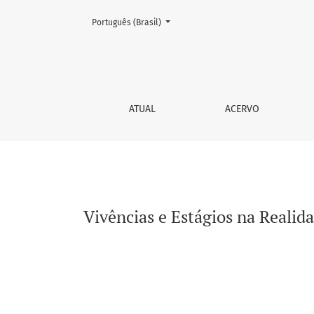
Mudar o idioma. O atual é:
Português (Brasil)
Vivências e Estágios na Realidade do Sistem
ATUAL
ACERVO
Vivências e Estágios na Reali