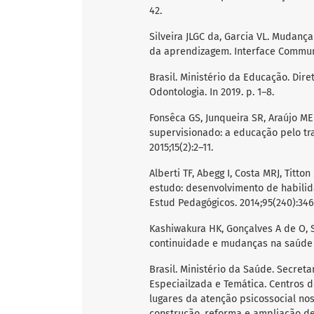
42.
Silveira JLGC da, Garcia VL. Mudança
da aprendizagem. Interface Commun 
Brasil. Ministério da Educação. Dir
Odontologia. In 2019. p. 1–8.
Fonsêca GS, Junqueira SR, Araújo ME
supervisionado: a educação pelo t
2015;15(2):2–11.
Alberti TF, Abegg I, Costa MRJ, Titt
estudo: desenvolvimento de habilid
Estud Pedagógicos. 2014;95(240):346
Kashiwakura HK, Gonçalves A de O, 
continuidade e mudanças na saúde d
Brasil. Ministério da Saúde. Secre
Especiailzada e Temática. Centros 
lugares da atenção psicossocial nos
construção, reforma e ampliação de C