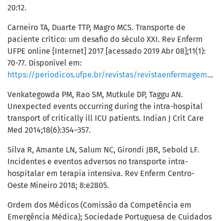
20:12.
Carneiro TA, Duarte TTP, Magro MCS. Transporte de
paciente crítico: um desafio do século XXI. Rev Enferm
UFPE online [Internet] 2017 [acessado 2019 Abr 08];11(1):
70-77. Disponível em:
https://periodicos.ufpe.br/revistas/revistaenfermagem/article/download/11879/14335
Venkategowda PM, Rao SM, Mutkule DP, Taggu AN.
Unexpected events occurring during the intra-hospital
transport of critically ill ICU patients. Indian J Crit Care
Med 2014;18(6):354–357.
Silva R, Amante LN, Salum NC, Girondi JBR, Sebold LF.
Incidentes e eventos adversos no transporte intra-
hospitalar em terapia intensiva. Rev Enferm Centro-
Oeste Mineiro 2018; 8:e2805.
Ordem dos Médicos (Comissão da Competência em
Emergência Médica); Sociedade Portuguesa de Cuidados