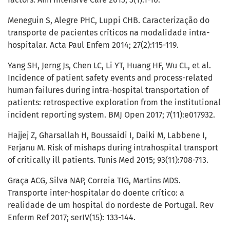
Meneguin S, Alegre PHC, Luppi CHB. Caracterização do
transporte de pacientes críticos na modalidade intra-
hospitalar. Acta Paul Enfem 2014; 27(2):115-119.
Yang SH, Jerng Js, Chen LC, Li YT, Huang HF, Wu CL, et al.
Incidence of patient safety events and process-related
human failures during intra-hospital transportation of
patients: retrospective exploration from the institutional
incident reporting system. BMJ Open 2017; 7(11):e017932.
Hajjej Z, Gharsallah H, Boussaidi I, Daiki M, Labbene I,
Ferjanu M. Risk of mishaps during intrahospital transport
of critically ill patients. Tunis Med 2015; 93(11):708-713.
Graça ACG, Silva NAP, Correia TIG, Martins MDS.
Transporte inter-hospitalar do doente crítico: a
realidade de um hospital do nordeste de Portugal. Rev
Enferm Ref 2017; serIV(15): 133-144.