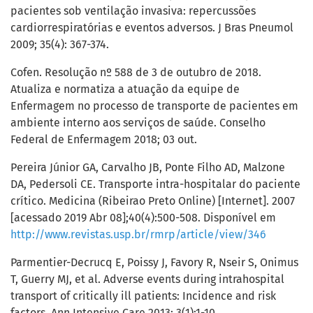
pacientes sob ventilação invasiva: repercussões
cardiorrespiratórias e eventos adversos. J Bras Pneumol
2009; 35(4): 367-374.
Cofen. Resolução nº 588 de 3 de outubro de 2018.
Atualiza e normatiza a atuação da equipe de
Enfermagem no processo de transporte de pacientes em
ambiente interno aos serviços de saúde. Conselho
Federal de Enfermagem 2018; 03 out.
Pereira Júnior GA, Carvalho JB, Ponte Filho AD, Malzone
DA, Pedersoli CE. Transporte intra-hospitalar do paciente
crítico. Medicina (Ribeirao Preto Online) [Internet]. 2007
[acessado 2019 Abr 08];40(4):500-508. Disponível em
http://www.revistas.usp.br/rmrp/article/view/346
Parmentier-Decrucq E, Poissy J, Favory R, Nseir S, Onimus
T, Guerry MJ, et al. Adverse events during intrahospital
transport of critically ill patients: Incidence and risk
factors. Ann Intensive Care 2013; 3(1):1-10.