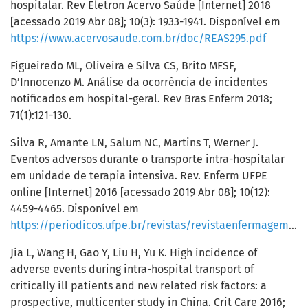
hospitalar. Rev Eletron Acervo Saúde [Internet] 2018
[acessado 2019 Abr 08]; 10(3): 1933-1941. Disponível em
https://www.acervosaude.com.br/doc/REAS295.pdf
Figueiredo ML, Oliveira e Silva CS, Brito MFSF,
D’Innocenzo M. Análise da ocorrência de incidentes
notificados em hospital-geral. Rev Bras Enferm 2018;
71(1):121-130.
Silva R, Amante LN, Salum NC, Martins T, Werner J.
Eventos adversos durante o transporte intra-hospitalar
em unidade de terapia intensiva. Rev. Enferm UFPE
online [Internet] 2016 [acessado 2019 Abr 08]; 10(12):
4459-4465. Disponível em
https://periodicos.ufpe.br/revistas/revistaenfermagem/article/viewFile/11510/13389
Jia L, Wang H, Gao Y, Liu H, Yu K. High incidence of
adverse events during intra-hospital transport of
critically ill patients and new related risk factors: a
prospective, multicenter study in China. Crit Care 2016;