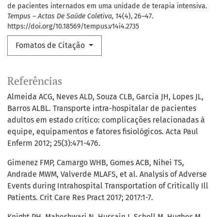
de pacientes internados em uma unidade de terapia intensiva.
Tempus – Actas De Saúde Coletiva
,
14
(4), 26–47.
https://doi.org/10.18569/tempus.v14i4.2735
Fomatos de Citação
Referências
Almeida ACG, Neves ALD, Souza CLB, Garcia JH, Lopes JL,
Barros ALBL. Transporte intra-hospitalar de pacientes
adultos em estado crítico: complicações relacionadas à
equipe, equipamentos e fatores fisiológicos. Acta Paul
Enferm 2012; 25(3):471-476.
Gimenez FMP, Camargo WHB, Gomes ACB, Nihei TS,
Andrade MWM, Valverde MLAFS, et al. Analysis of Adverse
Events during Intrahospital Transportation of Critically Ill
Patients. Crit Care Res Pract 2017; 2017:1-7.
Knight PH, Maheshwari N, Hussain J, Scholl M, Hughes M,