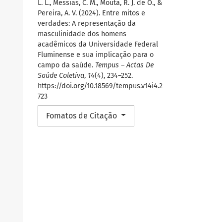
L. L., Messias, C. M., Mouta, R. J. de O., &
Pereira, A. V. (2024). Entre mitos e
verdades: A representação da
masculinidade dos homens
acadêmicos da Universidade Federal
Fluminense e sua implicação para o
campo da saúde.
Tempus – Actas De
Saúde Coletiva
,
14
(4), 234–252.
https://doi.org/10.18569/tempus.v14i4.2
723
Fomatos de Citação