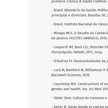
primária. Ciência & Saúde Coletiva, v.
- Brasil. Ministério da Saúde. Polí
princípios e diretrizes. Brasília: DF, 
- Brasil. Instituto Nacional de Cânce
- Minayo MCS. O Desafio do Conhecim
de Janeiro: HUCITEC-ABRASCO, 2010.
- Leopardi MT, Beck CLC, Nitschke 
Florianópolis: Pallotti, 2011, 344p.
- D’Andrea FF. Desenvolvimento da pe
- Luck M, Bamford M, Williamson P. 
Blackwell Sciences, 2010.
- Courteney WH. Constructions of mas
gender and health. Soc. Sci Med 2015
- Slater Dom. Cultura do Consumo e
- Keijer B. Hasta donde el cuerpo ag