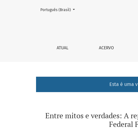
Mudar o idioma. O atual é:
Português (Brasil)
Entre mitos e verdades: A representação da
ATUAL
ACERVO
Esta é uma v
Entre mitos e verdades: A 
Federal 