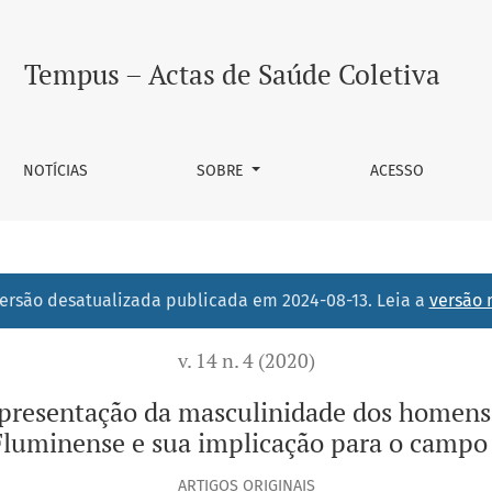
 masculinidade dos homens acadêmicos da Universidade Fede
Tempus – Actas de Saúde Coletiva
NOTÍCIAS
SOBRE
ACESSO
ersão desatualizada publicada em 2024-08-13. Leia a
versão 
v. 14 n. 4 (2020)
representação da masculinidade dos homens
Fluminense e sua implicação para o campo
ARTIGOS ORIGINAIS