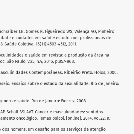
 Schraiber LB, Gomes R, Figueiredo WS, Valença AO, Pinheiro
idade e cuidados em saúde: estudo com profissionais de
 Saúde Coletiva, 16(11):4503-4512, 2011.
sculinidades e saúde em revista: a produção da área na
. São Paulo, v.25, n.4, 2016, p.857-868.
Masculinidades Contemporâneas. Ribeirão Preto: Holos, 2006.
sejo: ensaios sobre o estudo da sexualidade. Rio de Janeiro:
ênero e saúde. Rio de Janeiro: Fiocruz, 2008.
 AP, Schall SSLAVT. Câncer e masculinidades: sentidos
mento oncológico. Temas psicol. [online]. 2014, vol.22, n.1
de dos homens: um desafio para os serviços de atenção