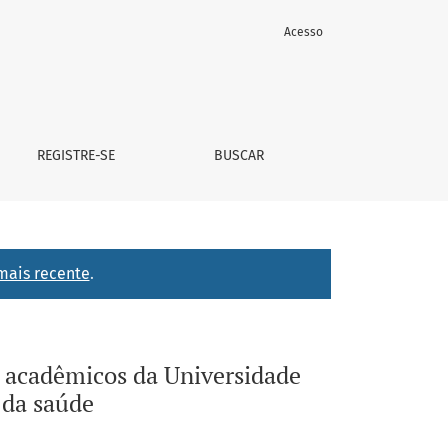
Acesso
ral Fluminense e sua implicação para o campo da saúde
REGISTRE-SE
BUSCAR
mais recente
.
 acadêmicos da Universidade
 da saúde