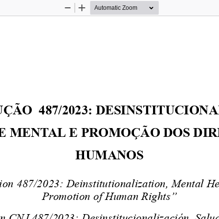
Zoom
Zoom
Out
In
UÇÃO
487/2023:
DESINSTITUCIONA
E
MENTAL
E
PROMOÇÃO
DOS
DIR
HUMANOS
ion
487/2023:
Deinstitutionalization,
Mental
He
Promotion
of
Human
Rights”
ón
CNJ
487/2023:
Desinstitucionalización,
Salu