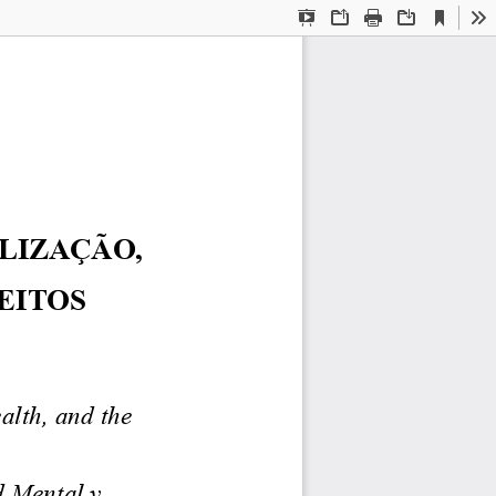
Current
Presentation
Open
Print
Download
To
View
Mode
LIZAÇÃO,
EITOS
alth,
and
the
d
Mental
y