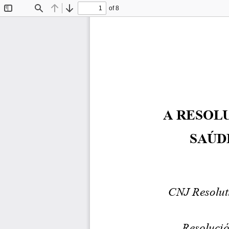
of 8
Toggle
Find
Previous
Next
Sidebar
A
RESOL
SAÚD
CNJ
Resolut
Resoluci