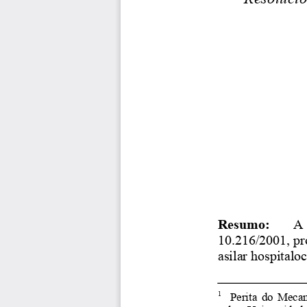
Resumo:
A
10.216/2001, p
asilar hospitalo
Perita
do
Mecan
1