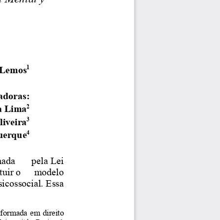
1
Lemos
adoras:
2
a
Lima
3
liveira
4
uer
que
nada
pela Lei
tuir o
modelo
sicossocial. Essa
formada
em
direito