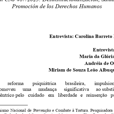
Promoción
de
los
Derechos
Humanos
Entrevista:
Carolina
Barreto
Entrevist
Maria
da
Glóri
Andréia
de
O
Miriam
de
Souza
Leão
Albuq
reforma
psiquiátrica
brasileira,
impulsio
romoveu
uma
mudança
significativa
ao substi
cêntrico pelo
cuidado
em
liberdade
e
reinserção
p
ismo
Nacional
de
Prevenção
e
Combate
à
Tortura.
Pesquisadora