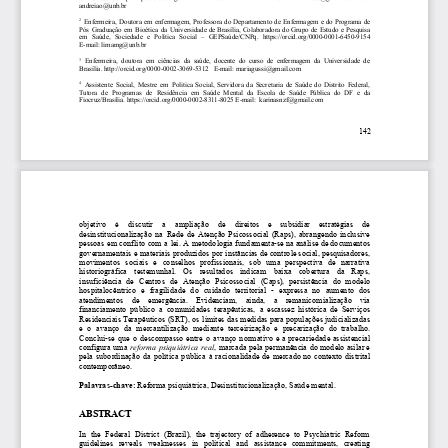
andreiao@unb.br
2
Enfermeira,
Doutora
em
enfermagem,
Professora
do
Departamento
de
Enfermagem
e
do
Programa
de
Pós
Graduação
em
Bioética
da
Universidade
de
Brasília,
Colaboradora
do
Grupo
de
Estudo
e
Pesquisa
em
Saúde,
Sociedade
e
Política
Social
–
GEPSaúde/CNPq.
https://orcid.org/0000-0001-6450-9154
E-mail:
limamg@unb.br
3
Enfermeira,
doutora
em
ciências
da
saúde,
docente
do
curso
de
enfermagem
da
Universidade
de
Brasília.
http://orcid.org/0000-0002-3069-5312
E-mail:
mariagussi@gmail.com
4
Assistente
Social,
Mestre
em
Politica
Social,
Servidora
da
Secretaria
de
Saúde
do
Distrito
Federal,
Tutora
de
Programas
de
Residência
em
Saúde
Mental
da
Escola
de
Saúde
Pública
do
DF
e
da
Fiocruz/Brasília.
https://orcid.org/0000-0002-8311-8025
E-mail:
karinasnzf@gmail.com
142
objetivo
é
discutir
a
ampliação
de
direitos
e
subsidiar
estratégias
de
desinstitucionalização
na
Rede
de
Atenção
Psicossocial
(Raps),
abrangendo
inclusive
pessoas
em
conflito
com
a
lei.
A
metodologia
fundamenta-se
na
análise
de
documentos
governamentais
e
materiais
produzidos
por
instâncias
de
controle
social,
pesquisadores,
movimentos
sociais
e
conselhos
profissionais,
sob
uma
perspectiva
de
narrativa
historiográfica
testemunhal.
Os
resultados
indicam
baixa
cobertura
da
Raps,
insuficiência
de
Centros
de
Atenção
Psicossocial
(Caps),
persistência
do
modelo
hospitalocêntrico
e
fragilidade
do
cuidado
territorial
-
expressa
no
aumento
dos
atendimentos
de
emergência.
Evidenciam,
ainda,
a
remanicomialização
via
financiamento
público
a
comunidades
terapêuticas,
a
escassez
histórica
de
Serviços
Residenciais
Terapêuticos
(SRT),
os
limites
das
medidas
para
populações
judicializadas
e
o
avanço
da
mercantilização
mediante
terceirização
e
precarização
do
trabalho.
Conclui-se
que
o
descompasso
entre
o
avanço
normativo
e
a
precariedade
assistencial
configura
uma
reforma
psiquiátrica
real
,
marcada
pela
permanência
do
modelo
asilar
e
pela
subordinação
da
política
pública
à
racionalidade
de
mercado
no
contexto
distrital
contemporâneo.
Palavras-chave:
Reforma
psiquiátrica,
Desinstitucionalização,
Saúde
mental.
ABSTRACT
In
the
Federal
District
(Brazil),
the
trajectory
of
adherence
to
Psychiatric
Reform
guidelines
reveals
weaknesses
in
political
and
assistance
commitments,
creating