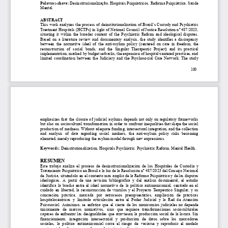
Palavras-chave:
Desinstitucionalização.
Hospitais
Psiquiátricos.
Reforma
Psiquiátrica.
Saúde
Mental.
ABSTRACT
This
work
analyzes
the
process
of
deinstitutionalization
of
Brazil’
s
Custody
and
Psychiatric
Treatment
Hospitals
(HCTPs)
in
light
of
National
Council
of
Justice
Resolution
nº
487/2023,
situating
it
within
the
broader
context
of
the
Psychiatric
Reform
and
ideological
disputes.
Based
on
a
literature
review
and
documentary
analysis,
the
study
identifies
a
discrepancy
between
the
normative
ideal
of
the
anti-asylum
policy
(centered
on
care
in
freedom,
the
reconstruction
of
social
bonds,
and
the
Singular
Therapeutic
Project)
and
its
practical
implementation,
marked
by
budget
setbacks,
the
expansion
of
hospital-centered
practices,
and
limited
coordination
between
the
Judiciary
and
the
Psychosocial
Care
Network.
The
study
100
emphasizes
that
the
closure
of
judicial
asylums
depends
not
only
on
regulatory
frameworks
but
also
on
sociocultural
transformation
in
order
to
confront
inequalities
that
shape
the
social
production
of
madness.
Without
adequate
funding,
intersectoral
integration,
and
the
collection
and
analysis
of
data
regarding
social
markers,
the
anti-asylum
policy
risks
becoming
alienated,
merely
reproducing
the
asylum
model
through
new
expressions.
Keywords:
Deinstitutionalization.
Hospitals
Psychiatric.
Psychiatric
Reform.
Mental
Health.
RESUMEN
Este
trabajo
analiza
el
proceso
de
desinstitucionalización
de
los
Hospitales
de
Custodia
y
Tratamiento
Psiquiátrico
en
Brasil
a
la
luz
de
la
Resolución
nº
487/2023
del
Consejo
Nacional
de
Justicia,
situándolo
en
el
contexto
más
amplio
de
la
Reforma
Psiquiátrica
y
de
las
disputas
ideológicas.
A
partir
de
una
revisión
bibliográfica
y
del
análisis
documental,
el
estudio
identifica
la
brecha
entre
el
ideal
normativo
de
la
política
antimanicomial,
centrado
en
el
cuidado
en
libertad,
la
reconstrucción
de
vínculos
y
el
Proyecto
Terapéutico
Singular
,
y
su
concreción
práctica,
marcada
por
retrocesos
presupuestarios,
ampliación
de
prácticas
hospitalocéntricas
y
limitada
articulación
entre
el
Poder
Judicial
y
la
Red
de
Atención
Psicosocial.
Asimismo,
se
enfatiza
que
el
cierre
de
los
manicomios
judiciales
no
depende
únicamente
de
marcos
normativos,
sino
que
requiere
transformaciones
socioculturales
capaces
de
enfrentar
las
desigualdades
que
atraviesan
la
producción
social
de
la
locura.
Sin
financiamiento,
integración
intersectorial
y
producción
de
datos
sobre
los
marcadores
sociales,
la
política
antimanicomial
corre
el
riesgo
de
vaciarse
y
reproducir
el
modelo
manicomial
mediante
nuevas
formas
de
institucionalización.