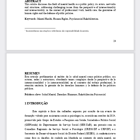
ABSTRACT
This
article
discusses
the
field
of
mental
health
as
a
public
policy,
its
actors,
networks
and
structures,
addressing
challenging
issues
from
the
perspective
of
intersectionality
and
intersectorality
,
in
the
context
of
professional
work,
health
care,
the
guarantee
of
human
rights
and
the
defense
of
public
policies.
Keywords
:
Mental
Health,
Human
Rights,
Psychosocial
Rehabilitation.
1
Inconsistências
nas
citações
e
referências
são
responsabilidade
da
autoria.
24
RESUMEN
Este
artículo
problematiza
el
ámbito
de
la
salud
mental
como
política
pública,
sus
actores,
redes
y
estructuras,
abordando
temas
complejos
desde
la
perspectiva
de
la
interseccionalidad
y
la
intersectorialidad,
en
el
contexto
del
trabajo
profesional,
la
atención
sanitaria,
la
garantía
de
los
derechos
humanos
y
la
defensa
de
las
políticas
públicas.
Palabras
clave
:
Salud
Mental,
Derechos
Humanos,
Rehabilitación
Psicosocial
1
INTRODUÇÃO
Este
capítulo
é
fruto
das
reflexões
expostas
por
ocasião
de
um
evento
de
formação
voltado
para
assistentes
sociais
e
psicólogas/os,
ocorrido
em
outubro
de
2024,
promovido
pelo
Grupo
de
Estudos
e
Pesquisas
em
Saúde,
Sociedade
e
Política
Social
(GEPSaúde)
do
Departamento
de
Serviço
Social
(SER/UnB),
em
parceria
com
os
Conselhos
Regionais
de
Serviço
Social
e
Psicologia
(CRESS/DF
e
CRP/DF)
e
a
Secretaria
de
Desenvolvimento
Social
do
Distrito
Federal
(SEDES).
A
conferência
teve
como
foco
os
desafios
do
cuidado
em
liberdade
no
contexto
da
saúde
mental,
no