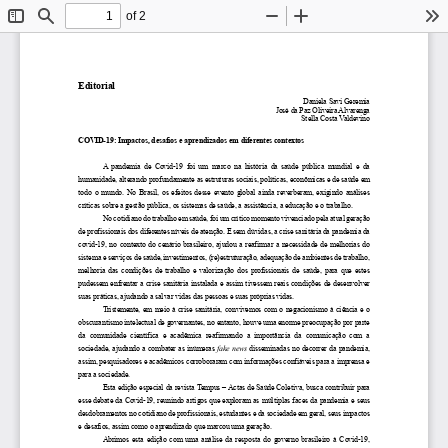
of 2
Toggle
Find
Zoom
Zoom
To
Sidebar
Out
In
Editorial
Daniela Savi Geremia
José da Paz Oliveira Alvarenga
Stella Costa Valdevino
COVID
-
19: Impactos, desafios e aprendizados em diferentes contextos
A pandemia de  C
ovid
-
19 foi um marco  na  história da  saúde pública  mundial e  da 
humanidade, alterando
profundamente as estruturas sociais, políticas, econômicas e de saúde em 
todo o mundo. No Brasil, os efeitos desse evento global ainda reverberam, exigindo análises 
críticas sobre a gestão pública, os sistemas de saúde, a assistência, a educação e o traba
lho.
No cotidiano do trabalho em saúde, f
oi um crítico momento vivenciado pela atu
a
l geração 
de 
profissionais dos diferentes níveis 
de atenção
. 
E sem dúvidas, a
crise sanitária da pandemia da 
covid
-
19
,
no contexto do cenário brasileiro
, 
ajudou a reafirmar a necessidade de melhorias do 
sistema e 
serviços de saúde, investimentos, (re)estruturação, adequação de ambientes de trabalho, 
melhoria das condições de trabalho e valorização dos profissionais de saúde, para que estes 
pudessem enfrenta
r a crise sanitária instalada e assim tivessem reais condições de desenvolver 
suas práticas, ajudando a salvar vidas das pessoas e suas próprias vidas.
Tristemente
, em meio à
crise sanitária, 
convivemos com o negacionismo
à ciê
n
cia
e o 
obscurantismo 
intelectual d
e governantes
, no entanto,
houve uma 
enorme
preocupação por parte 
da 
comunidade  científica
e  acadêmica
reafirmando  a
importância  da  comunicação  com  a 
sociedade
, ajudando a combater
as 
inúmeras 
fake news
disseminadas 
no decorrer da pandemia
, 
assim, 
pesquisadores e acadêmicos 
corrobora
ram
com informações confiáveis para a imprensa
e 
para a sociedade
.
Esta edição especial da revista Tempus 
–
Actas de Saúde Coletiva, busca contribuir para 
esse debate
da Covid
-
19
, reunindo artigos que exploram as 
múltiplas faces da pandemia e seus 
desdobramentos no cotidiano de profissionais, estudantes e da sociedade em geral, seus impactos 
e desafios, assim como o aprendizado que marcou uma geração.
Abrimos esta edição com uma análise da resposta do governo brasi
leiro à C
ovid
-
19, 