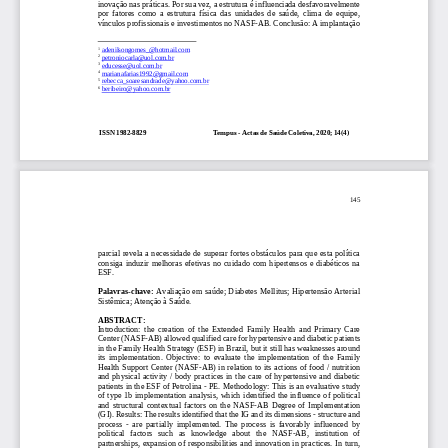
inovação nas práticas. Por sua
vez, a estrutura é influenciada desfavoravelmente 
por  fatores  como  a  estrutura  física  das  unidades  de  saúde,  clima  de  equipe, 
vínculos profissionais e investimentos no NASF
-
AB. Conclusão:
A implanta
ção 
1
adenilsongomes_@hotmail.com
2
petroniocarla@uol.com.br
3
educesse@uol.com.br
4
marianafarias1992@gmail.com
5
rebecca_soaresandrade@yahoo.com.br
6
beribeiro@yahoo.com.br
ISSN 1982
-
8829                                       Tempus 
-
Actas de Saúde Coletiva, 2020; 14(4)         
145
parcial revela a necessidade de superar fortes obstáculos para que esta política 
consiga  induzir  melhoras  efetivas  no  cuidado  com  hipertensos  e  diabéticos  na 
ESF.
Palavras
-
chave: 
Avaliação em saúde
;
Diabetes Mellitus
;
Hipertensão Arterial 
Sistêmica
;
Atenção à Saúde.
ABSTRACT:
Introduction:  the  creation  of  the  Extended  Family  Health  and  Primary  Care 
Center (NASF
-
AB) allowed qualified care for hypertensive and diabetic patients 
in the Family Health Strategy (ESF) in Brazil, but it still has weaknesses around 
its  implementation.  O
bjective:  to  evaluate  the  implementation  of  the  Family 
Health Support Center (NASF
-
AB) in relation to its actions of food / nutrition 
and  physical  activity  /  body  practices  in  the  care  of  hypertensive  and  diabetic 
patients in the ESF of Petrolina 
-
PE. Met
hodology: This is an evaluative study 
of  type  1b  implementation  analysis,  which  identified  the  influence  of  political 
and  structural  contextual  factors  on  the  NASF
-
AB  Degree  of  Implementation 
(GI). Results: The results identified that the IG and its dimens
ions 
-
structure and 
process 
-
are  partially  implemented.  The  process  is  favorably  influenced  by 
political   factors   such   as   knowledge   about   the   NASF
-
AB,   institution   of 
partnerships, expansion of responsibilities and innovation in practices. In turn, 