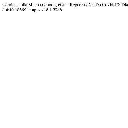
Carniel , Julia Milena Grando, et al. “Repercussões Da Covid-19: D
doi:10.18569/tempus.v18i1.3248.