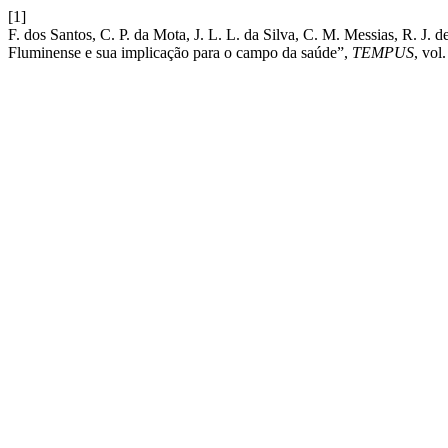
[1]
F. dos Santos, C. P. da Mota, J. L. L. da Silva, C. M. Messias, R. J
Fluminense e sua implicação para o campo da saúde”,
TEMPUS
, vol