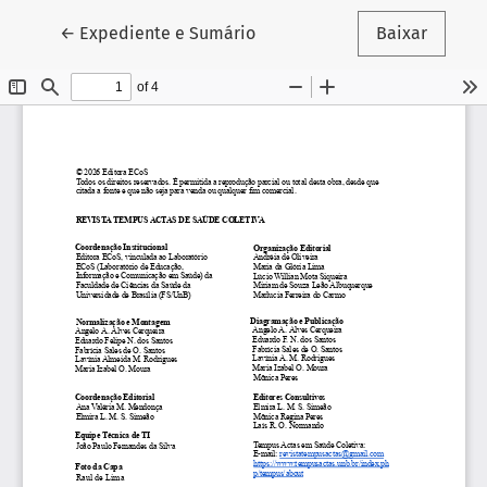
Voltar aos Detalhes do Artigo
←
Expediente e Sumário
Baixar