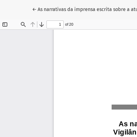
Voltar aos Detalhes do Artigo
←
As narrativas da imprensa escrita sobre a a